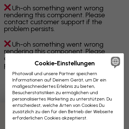
Uh-oh something went wrong
rendering this component. Please
contact customer support if the
problem persists.
Uh-oh something went wrong
rendering this component. Please
contact customer support if the
Cookie-Einstellungen
problem persists.
Photowall und unsere Partner speichern
Informationen auf Deinem Gerät, um Dir ein
maßgeschneidertes Erlebnis zu bieten,
Zeigt Seite 1 von 5 Seiten
Besucherstatistiken zu ermöglichen und
personalisiertes Marketing zu unterstützen. Du
entscheidest, welche Arten von Cookies Du
zusätzlich zu den für den Betrieb der Webseite
Weitere Kategorien entdecken
erforderlichen Cookies akzeptierst.
beige
schwarz
schwarz weiß
blau
braune