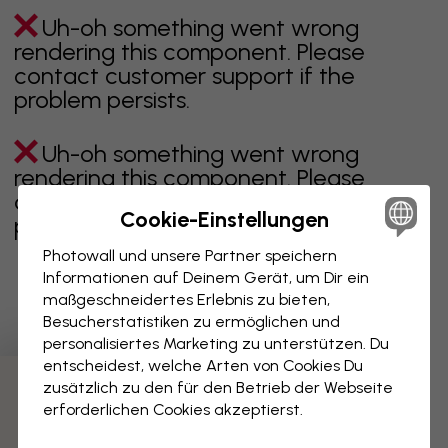
Uh-oh something went wrong
rendering this component. Please
contact customer support if the
problem persists.
Uh-oh something went wrong
rendering this component. Please
contact customer support if the
Cookie-Einstellungen
problem persists.
Photowall und unsere Partner speichern
Informationen auf Deinem Gerät, um Dir ein
maßgeschneidertes Erlebnis zu bieten,
Zeigt Seite 1 von 4 Seiten
Besucherstatistiken zu ermöglichen und
personalisiertes Marketing zu unterstützen. Du
entscheidest, welche Arten von Cookies Du
zusätzlich zu den für den Betrieb der Webseite
Weitere Kategorien entdecken
erforderlichen Cookies akzeptierst.
Beige
Schwarz
Schwarz Weiß
Blau
Braune