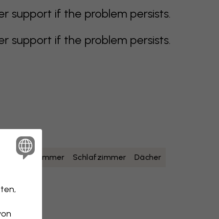
support if the problem persists.
support if the problem persists.
lb
Badezimmer
Schlafzimmer
Dächer
ten,
von