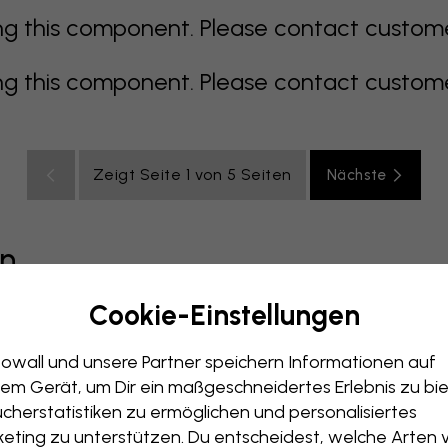
 this component. Please contact customer 
 this component. Please contact customer 
Zeigt Seite 1 von 5 Seiten
Nächste
en
Cookie-Einstellungen
grau
bunt
orange
rosa
lila
rot
türkis
weiß
ge
owall und unsere Partner speichern Informationen auf
er
Babyschlafzimmer
Büro
em Gerät, um Dir ein maßgeschneidertes Erlebnis zu bie
cherstatistiken zu ermöglichen und personalisiertes
eting zu unterstützen. Du entscheidest, welche Arten 