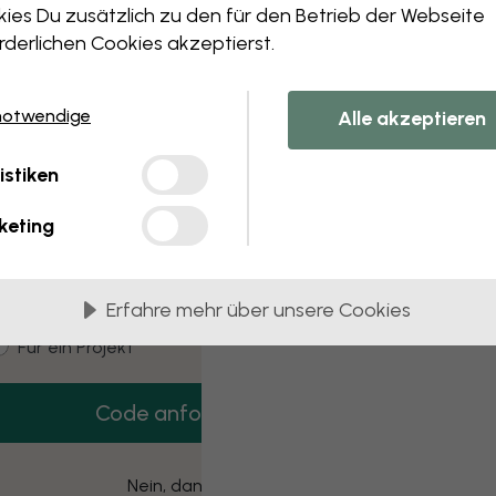
 this component. Please contact customer 
ies Du zusätzlich zu den für den Betrieb der Webseite
rderlichen Cookies akzeptierst.
notwendige
Alle akzeptieren
3 kostenlose Muster
istiken
Hol dir 3 Tapetenmuster gratis nach Hause.
keting
mail
Erfahre mehr über unsere Cookies
ustomer type
Für mich
Für ein Projekt
Code anfordern
Nein, danke