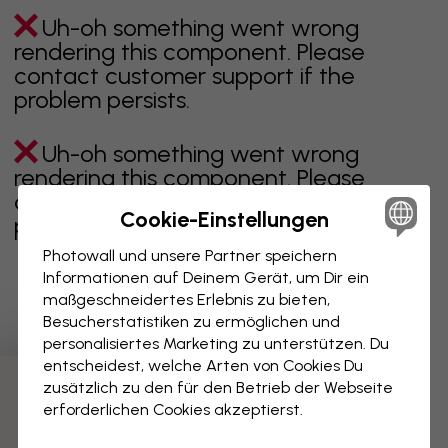
Uh-oh something went wrong
rendering this component. Please
contact customer support if the
problem persists.
Uh-oh something went wrong
rendering this component. Please
contact customer support if the
Cookie-Einstellungen
problem persists.
Photowall und unsere Partner speichern
Informationen auf Deinem Gerät, um Dir ein
maßgeschneidertes Erlebnis zu bieten,
Zeigt Seite 1 von 1 Seiten
Besucherstatistiken zu ermöglichen und
personalisiertes Marketing zu unterstützen. Du
entscheidest, welche Arten von Cookies Du
zusätzlich zu den für den Betrieb der Webseite
Weitere Kategorien entdecken
erforderlichen Cookies akzeptierst.
beige
schwarz
schwarz weiß
blau
braune