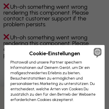
Uh-oh something went wrong
rendering this component. Please
contact customer support if the
problem persists.
Uh-oh something went wrong
rendering this component. Please
contact customer support if the
Cookie-Einstellungen
problem persists.
Photowall und unsere Partner speichern
Informationen auf Deinem Gerät, um Dir ein
maßgeschneidertes Erlebnis zu bieten,
Zeigt Seite 1 von 8 Seiten
Besucherstatistiken zu ermöglichen und
personalisiertes Marketing zu unterstützen. Du
entscheidest, welche Arten von Cookies Du
zusätzlich zu den für den Betrieb der Webseite
Weitere Kategorien entdecken
erforderlichen Cookies akzeptierst.
beige
schwarz
schwarz weiß
blau
braune