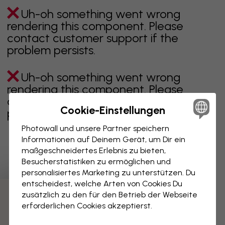
Uh-oh something went wrong
rendering this component. Please
contact customer support if the
problem persists.
Uh-oh something went wrong
rendering this component. Please
contact customer support if the
Cookie-Einstellungen
problem persists.
Photowall und unsere Partner speichern
Informationen auf Deinem Gerät, um Dir ein
maßgeschneidertes Erlebnis zu bieten,
Zeigt Seite 1 von 3 Seiten
Besucherstatistiken zu ermöglichen und
personalisiertes Marketing zu unterstützen. Du
entscheidest, welche Arten von Cookies Du
zusätzlich zu den für den Betrieb der Webseite
Weitere Kategorien entdecken
erforderlichen Cookies akzeptierst.
beige
schwarz
schwarz weiß
blau
braune