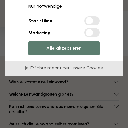
3 kostenlose Muster
Farben mit hoher Lichtbeständigkeit
Nur notwendige
Artikel Nummer:
Statistiken
e336361
Marketing
Versand und Retouren
Alle akzeptieren
Häufig gestellte Fragen
Erfahre mehr über unsere Cookies
Wie viel kostet eine Leinwand?
Welche Leinwandgrößen gibt es?
Kann ich eine Leinwand aus meinem eigenen Bild
erstellen?
Muss ich die Leinwand selbst montieren?