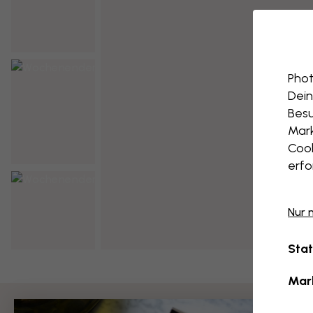
Phot
Dein
Besu
Mark
Cook
erfo
Nur 
Stat
Mar