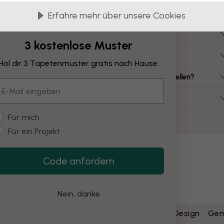
Häufig gestellte Fragen
Erfahre mehr über unsere Cookies
ie viel kostet eine Leinwand?
3 kostenlose Muster
elche Leinwandgrößen gibt es?
Hol dir 3 Tapetenmuster gratis nach Hause.
ann ich eine Leinwand aus meinem eigenen Bild erstellen?
mail
uss ich die Leinwand selbst montieren?
ustomer type
Für mich
Für ein Projekt
Code anfordern
Nein, danke
nrichtungen
Bars & Restaurants
Kunst & Design
Gem