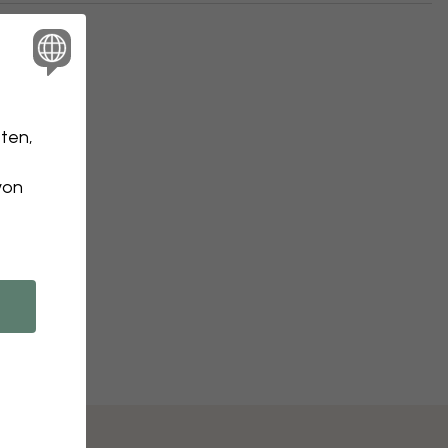
ten,
von