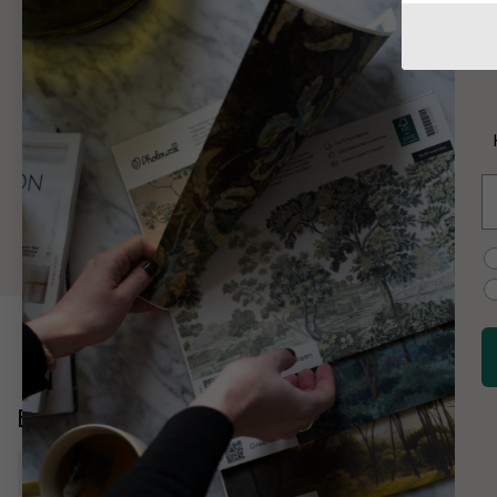
W
W
K
E
M
C
Entdecken Sie mehr
Küchen
Karten, Flaggen, Orte
Gebäudetypen Und Ei