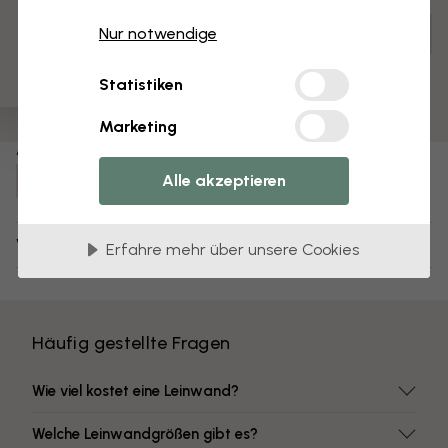
3 kostenlose Muster
Anpassen und bestellen
Nur notwendige
Vormontiert und bereit zum Aufhängen
Statistiken
Matte Oberfläche
Farben mit hoher Lichtbeständigkeit
Marketing
Artikel Nummer:
Alle akzeptieren
e84293
Versand und Retouren
Erfahre mehr über unsere Cookies
Häufig gestellte Fragen
Wie viel kostet eine Leinwand?
Welche Leinwandgrößen gibt es?