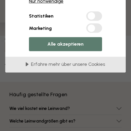
Nur notwendige
Anpassen und bestellen
Vormontiert und bereit zum Aufhängen
Statistiken
Matte Oberfläche
Farben mit hoher Lichtbeständigkeit
Marketing
Artikel Nummer:
Alle akzeptieren
e320571
Erfahre mehr über unsere Cookies
Versand und Retouren
Häufig gestellte Fragen
Wie viel kostet eine Leinwand?
Welche Leinwandgrößen gibt es?