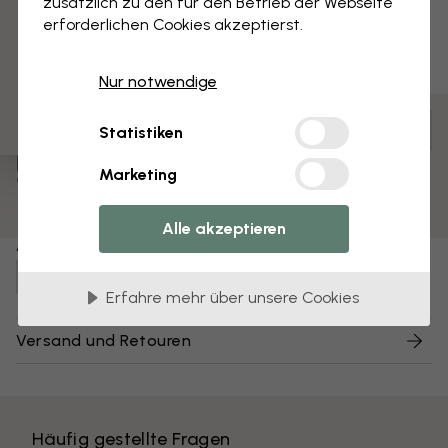
zusätzlich zu den für den Betrieb der Webseite
3 kostenlose Muster
erforderlichen Cookies akzeptierst.
Nur notwendige
Anpassen und bestellen
Statistiken
Vormontiert und bereit zum Aufhängen
Marketing
Matte Oberfläche
Farben mit hoher Lichtbeständigkeit
Alle akzeptieren
Artikel Nummer:
e325696
Erfahre mehr über unsere Cookies
Versand und Retouren
Häufig gestellte Fragen