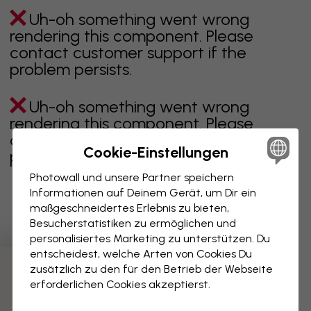
Uh-oh something went wrong
rendering this component. Please
contact customer support if the
problem persists.
Uh-oh something went wrong
rendering this component. Please
contact customer support if the
Cookie-Einstellungen
problem persists.
Photowall und unsere Partner speichern
Informationen auf Deinem Gerät, um Dir ein
maßgeschneidertes Erlebnis zu bieten,
Zeigt Seite 1 von 4 Seiten
Besucherstatistiken zu ermöglichen und
personalisiertes Marketing zu unterstützen. Du
entscheidest, welche Arten von Cookies Du
zusätzlich zu den für den Betrieb der Webseite
Weitere Kategorien entdecken
erforderlichen Cookies akzeptierst.
beige
schwarz
schwarz weiß
blau
braune