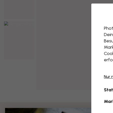
Phot
Dein
Besu
Mark
Cook
erfo
Nur 
Stat
Mar