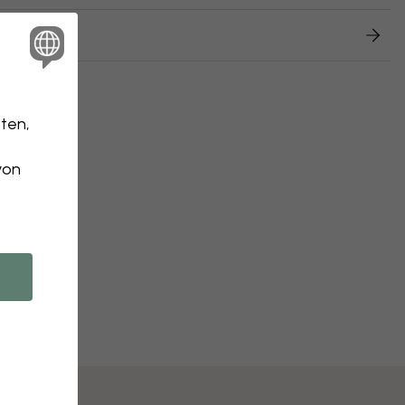
 Retouren
ten,
von