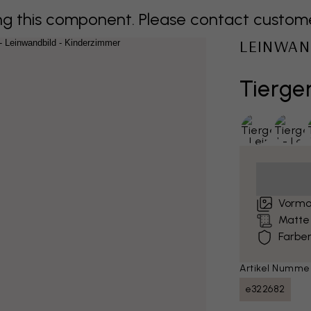
 this component. Please contact customer 
LEINWAN
Tierge
Vormo
Matte
Farben
Artikel Numme
e322682