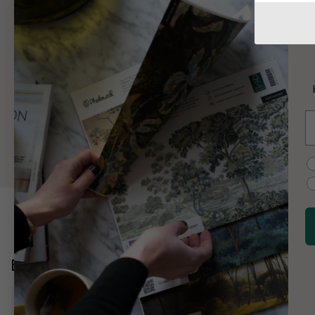
W
W
K
E
M
C
Entdecken Sie mehr
Kinder
Teenager
Natur Für Kinder
Niedliche Tiere