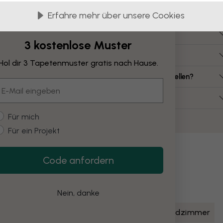
Häufig gestellte Fragen
Erfahre mehr über unsere Cookies
ie viel kostet eine Leinwand?
3 kostenlose Muster
elche Leinwandgrößen gibt es?
Hol dir 3 Tapetenmuster gratis nach Hause.
ann ich eine Leinwand aus meinem eigenen Bild erstellen?
mail
uss ich die Leinwand selbst montieren?
ustomer type
Für mich
Für ein Projekt
Code anfordern
Nein, danke
Kunst & Design
Illustrationen
blau
Jugendzimmer