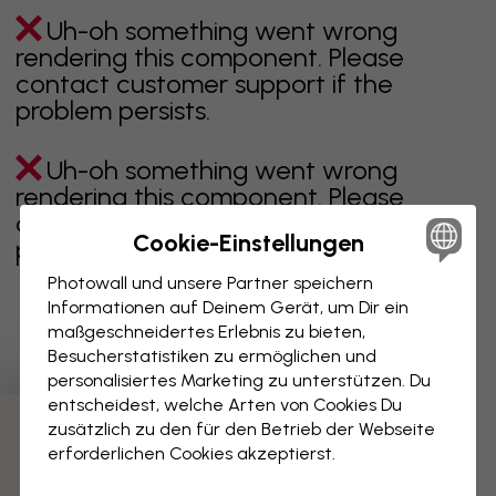
Uh-oh something went wrong
rendering this component. Please
contact customer support if the
problem persists.
Uh-oh something went wrong
rendering this component. Please
contact customer support if the
Cookie-Einstellungen
problem persists.
Photowall und unsere Partner speichern
Informationen auf Deinem Gerät, um Dir ein
maßgeschneidertes Erlebnis zu bieten,
Zeigt Seite 1 von 2 Seiten
Besucherstatistiken zu ermöglichen und
personalisiertes Marketing zu unterstützen. Du
entscheidest, welche Arten von Cookies Du
zusätzlich zu den für den Betrieb der Webseite
Weitere Kategorien entdecken
erforderlichen Cookies akzeptierst.
beige
schwarz
schwarz weiß
blau
braune