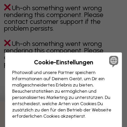
Uh-oh something went wrong
rendering this component. Please
contact customer support if the
problem persists.
Uh-oh something went wrong
rendering this component. Please
contact customer support if the
Cookie-Einstellungen
problem persists.
Photowall und unsere Partner speichern
Informationen auf Deinem Gerät, um Dir ein
maßgeschneidertes Erlebnis zu bieten,
Zeigt Seite 1 von 8 Seiten
Besucherstatistiken zu ermöglichen und
personalisiertes Marketing zu unterstützen. Du
entscheidest, welche Arten von Cookies Du
zusätzlich zu den für den Betrieb der Webseite
Weitere Kategorien entdecken
erforderlichen Cookies akzeptierst.
beige
schwarz
schwarz weiß
blau
braune