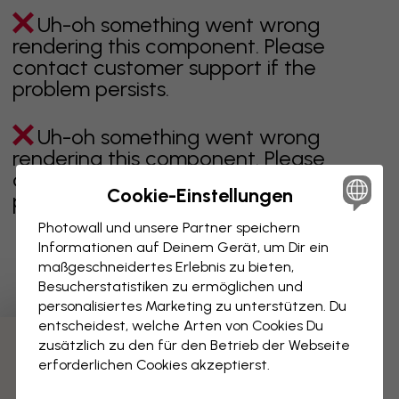
Uh-oh something went wrong
rendering this component. Please
contact customer support if the
problem persists.
Uh-oh something went wrong
rendering this component. Please
contact customer support if the
Cookie-Einstellungen
problem persists.
Photowall und unsere Partner speichern
Informationen auf Deinem Gerät, um Dir ein
maßgeschneidertes Erlebnis zu bieten,
Zeigt Seite 1 von 3 Seiten
Besucherstatistiken zu ermöglichen und
personalisiertes Marketing zu unterstützen. Du
entscheidest, welche Arten von Cookies Du
zusätzlich zu den für den Betrieb der Webseite
Weitere Kategorien entdecken
erforderlichen Cookies akzeptierst.
beige
schwarz
schwarz weiß
blau
braune