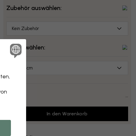
Zubehör auswählen:
Kein Zubehör
Größe wählen:
70x50 cm
ten,
von
Preis:
...
In den Warenkorb