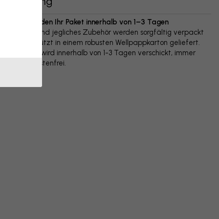
Lieferung
Wir versenden Ihr Paket innerhalb von 1–3 Tagen
Ihr Poster und jegliches Zubehör werden sorgfältig verpackt
und geschützt in einem robusten Wellpappkarton geliefert.
Das Paket wird innerhalb von 1-3 Tagen verschickt, immer
versandkostenfrei.