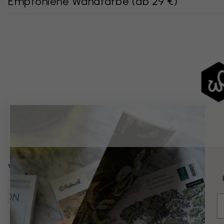
Empfohlene Wandfarbe
(
ab 29 €
)
Verwandte Kategorien
Wohnzimmer
Natur
Blumen
Pusteblumen
Botan
E