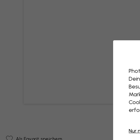
Phot
Dein
Besu
Mark
Cook
erfo
Nur 
Als Favorit speichern