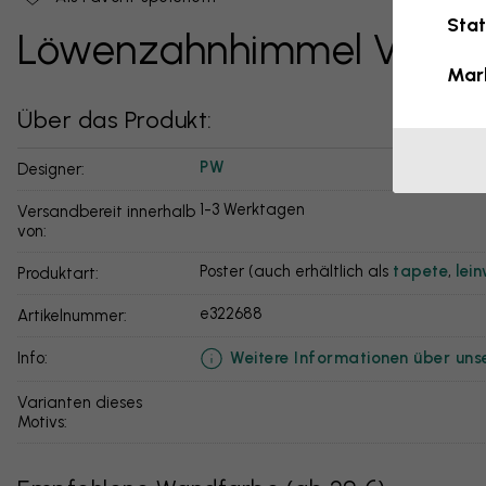
Stat
Löwenzahnhimmel VI
Mar
Über das Produkt:
PW
Designer:
1-3 Werktagen
Versandbereit innerhalb
von:
Poster (auch erhältlich als
tapete
,
lei
Produktart:
e322688
Artikelnummer:
Weitere Informationen über uns
info:
Varianten dieses
Motivs: