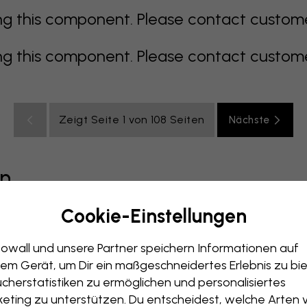
 this component. Please contact customer 
 this component. Please contact customer 
Zeigt Seite 1 von 108 Seiten
Nächste
en
Cookie-Einstellungen
grau
bunt
orange
rosa
lila
rot
türkis
weiß
ge
owall und unsere Partner speichern Informationen auf
immer
Büro
Jugendzimmer
Dächer
em Gerät, um Dir ein maßgeschneidertes Erlebnis zu bie
cherstatistiken zu ermöglichen und personalisiertes
eting zu unterstützen. Du entscheidest, welche Arten 