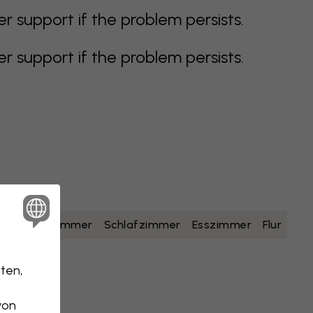
support if the problem persists.
support if the problem persists.
lb
Badezimmer
Schlafzimmer
Esszimmer
Flur
ten,
von