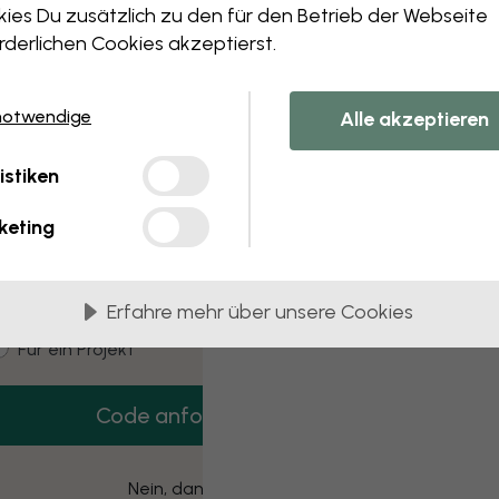
 this component. Please contact customer 
ies Du zusätzlich zu den für den Betrieb der Webseite
rderlichen Cookies akzeptierst.
notwendige
Alle akzeptieren
3 kostenlose Muster
istiken
Hol dir 3 Tapetenmuster gratis nach Hause.
keting
mail
Erfahre mehr über unsere Cookies
ustomer type
Für mich
Für ein Projekt
Code anfordern
Nein, danke