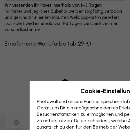
Wir versenden Ihr Paket innerhalb von 1–3 Tagen
Ihr Poster und jegliches Zubehör werden sorgfältig verpackt
und geschützt in einem robusten Wellpappkarton geliefert.
Das Paket wird innerhalb von 1-3 Tagen verschickt, immer
versandkostenfrei.
Empfohlene Wandfarbe
(
ab 29 €
)
Cookie-Einstellu
Photowall und unsere Partner speichern I
Gerät, um Dir ein maßgeschneidertes Erlebn
Besucherstatistiken zu ermöglichen und per
zu unterstützen. Du entscheidest, welche 
zusätzlich zu den für den Betrieb der Webs