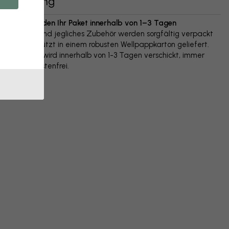
Lieferung
Wir versenden Ihr Paket innerhalb von 1–3 Tagen
Ihr Poster und jegliches Zubehör werden sorgfältig verpackt
und geschützt in einem robusten Wellpappkarton geliefert.
Das Paket wird innerhalb von 1-3 Tagen verschickt, immer
versandkostenfrei.