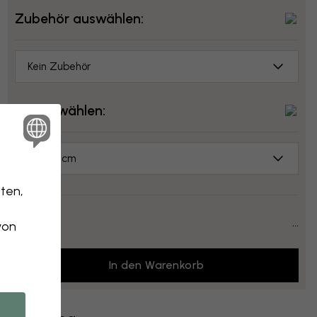
Zubehör auswählen:
Kein Zubehör
Größe wählen:
70x50 cm
ten,
Preis:
...
von
In den Warenkorb