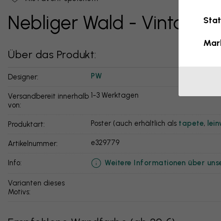
Nebliger Wald - Vintage
Stat
Mar
Über das Produkt:
PW
Designer:
1-3 Werktagen
Versandbereit innerhalb
von:
Poster (auch erhältlich als
tapete
,
lei
Produktart:
e329779
Artikelnummer:
Weitere Informationen über uns
info:
Varianten dieses
Motivs: