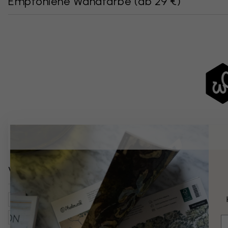
Empfohlene Wandfarbe
(
ab 29 €
)
Verwandte Kategorien
Vintage
Schlafzimmer
Natur
Landschaften
Bä
Rustikal & Ländlich
Skandinavisch
E