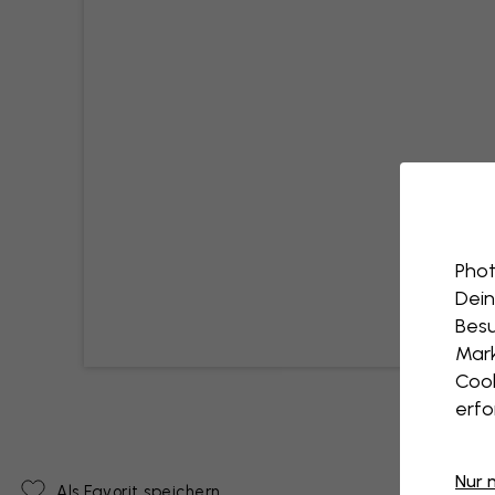
Phot
Dein
Besu
Mark
Cook
erfo
Nur 
Als Favorit speichern