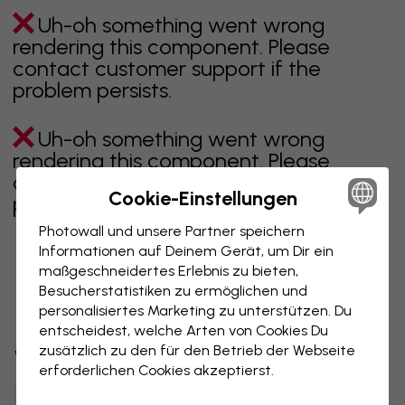
Uh-oh something went wrong
rendering this component. Please
contact customer support if the
problem persists.
Uh-oh something went wrong
rendering this component. Please
contact customer support if the
Cookie-Einstellungen
problem persists.
Photowall und unsere Partner speichern
Informationen auf Deinem Gerät, um Dir ein
maßgeschneidertes Erlebnis zu bieten,
Zeigt Seite 1 von 1 Seiten
Besucherstatistiken zu ermöglichen und
personalisiertes Marketing zu unterstützen. Du
entscheidest, welche Arten von Cookies Du
zusätzlich zu den für den Betrieb der Webseite
Weitere Kategorien entdecken
erforderlichen Cookies akzeptierst.
beige
schwarz
schwarz weiß
blau
braune