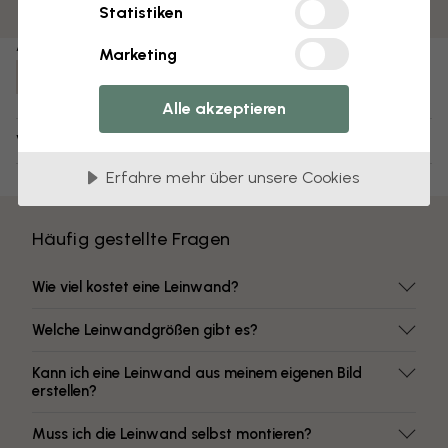
Farben mit hoher Lichtbeständigkeit
Statistiken
Artikel Nummer:
Marketing
e40723
Alle akzeptieren
Versand und Retouren
Erfahre mehr über unsere Cookies
Häufig gestellte Fragen
Wie viel kostet eine Leinwand?
Welche Leinwandgrößen gibt es?
Kann ich eine Leinwand aus meinem eigenen Bild
erstellen?
Muss ich die Leinwand selbst montieren?