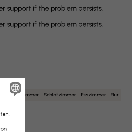
support if the problem persists.
support if the problem persists.
lb
Badezimmer
Schlafzimmer
Esszimmer
Flur
ten,
von