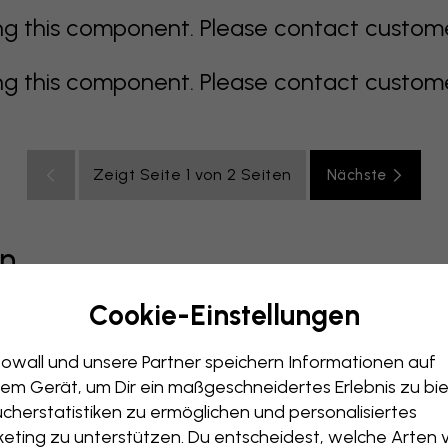
 this component. Please contact customer 
 this component. Please contact customer 
Zeigt Seite 1 von 2 Seiten
Nächste
en
Cookie-Einstellungen
grau
bunt
orange
rosa
lila
rot
türkis
weiß
ge
owall und unsere Partner speichern Informationen auf
immer
Büro
Jugendzimmer
Dächer
em Gerät, um Dir ein maßgeschneidertes Erlebnis zu bie
cherstatistiken zu ermöglichen und personalisiertes
eting zu unterstützen. Du entscheidest, welche Arten 