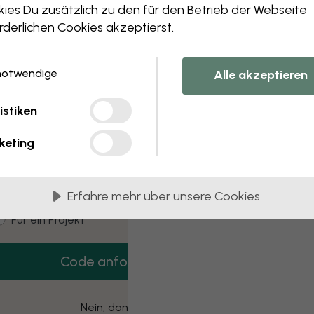
 this component. Please contact customer 
ies Du zusätzlich zu den für den Betrieb der Webseite
rderlichen Cookies akzeptierst.
notwendige
Alle akzeptieren
3 kostenlose Muster
istiken
Hol dir 3 Tapetenmuster gratis nach Hause.
keting
mail
Erfahre mehr über unsere Cookies
ustomer type
Für mich
Für ein Projekt
Code anfordern
Nein, danke