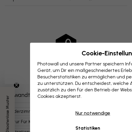
Cookie-Einstellu
Photowall und unsere Partner speichern I
Gerät, um Dir ein maßgeschneidertes Erlebn
Besucherstatistiken zu ermöglichen und per
zu unterstützen. Du entscheidest, welche 
zusätzlich zu den für den Betrieb der Webs
Verwandte Kategorien
Cookies akzeptierst.
3 kostenlose Muster
Kinderzimmer
Natur
Bäume & Wälder
Kinder
Nur notwendige
Natur Für Kinder
Niedliche Tiere
Kunst & Design
Statistiken