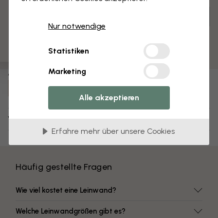
3 kostenlose Muster
Anpassen und bestellen
Nur notwendige
Vormontiert und bereit zum Aufhängen
Matte Oberfläche
Statistiken
Farben mit hoher Lichtbeständigkeit
Marketing
Artikel Nummer:
e322329
Alle akzeptieren
Versand und Retouren
Erfahre mehr über unsere Cookies
Häufig gestellte Fragen
Wie viel kostet eine Leinwand?
Welche Leinwandgrößen gibt es?