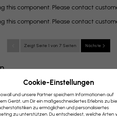
 this component. Please contact customer 
 this component. Please contact customer 
Zeigt Seite 1 von 7 Seiten
Nächste
en
Cookie-Einstellungen
grau
bunt
orange
rosa
lila
rot
türkis
weiß
ge
owall und unsere Partner speichern Informationen auf
immer
Büro
Jugendzimmer
Dächer
em Gerät, um Dir ein maßgeschneidertes Erlebnis zu bie
cherstatistiken zu ermöglichen und personalisiertes
eting zu unterstützen. Du entscheidest, welche Arten 