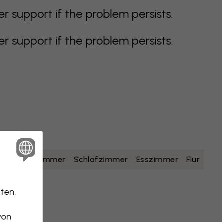
support if the problem persists.
support if the problem persists.
lb
Badezimmer
Schlafzimmer
Esszimmer
Flur
ten,
von