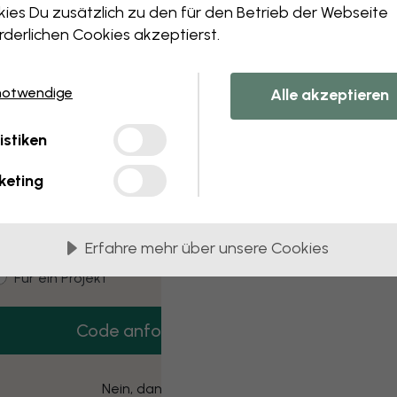
 this component. Please contact customer 
ies Du zusätzlich zu den für den Betrieb der Webseite
rderlichen Cookies akzeptierst.
notwendige
Alle akzeptieren
3 kostenlose Muster
istiken
Hol dir 3 Tapetenmuster gratis nach Hause.
keting
mail
Erfahre mehr über unsere Cookies
ustomer type
Für mich
Für ein Projekt
Code anfordern
Nein, danke