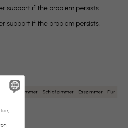
support if the problem persists.
support if the problem persists.
lb
Badezimmer
Schlafzimmer
Esszimmer
Flur
ten,
von