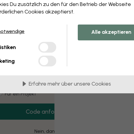
 this component. Please contact customer 
ies Du zusätzlich zu den für den Betrieb der Webseite
rderlichen Cookies akzeptierst.
notwendige
Alle akzeptieren
3 kostenlose Muster
istiken
Hol dir 3 Tapetenmuster gratis nach Hause.
keting
mail
Erfahre mehr über unsere Cookies
ustomer type
Für mich
Für ein Projekt
Code anfordern
Nein, danke