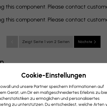
 this component. Please contact customer 
 this component. Please contact customer 
Zeigt Seite 1 von 2 Seiten
Nächste
en
Cookie-Einstellungen
grau
bunt
orange
rosa
lila
rot
türkis
weiß
ge
owall und unsere Partner speichern Informationen auf
immer
Büro
Jugendzimmer
Dächer
em Gerät, um Dir ein maßgeschneidertes Erlebnis zu bie
cherstatistiken zu ermöglichen und personalisiertes
eting zu unterstützen. Du entscheidest, welche Arten 