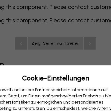
 this component. Please contact customer 
 this component. Please contact customer 
Zeigt Seite 1 von 1 Seiten
en
Cookie-Einstellungen
grau
bunt
orange
rosa
lila
rot
türkis
weiß
ge
owall und unsere Partner speichern Informationen auf
immer
Büro
Jugendzimmer
Dächer
em Gerät, um Dir ein maßgeschneidertes Erlebnis zu bie
cherstatistiken zu ermöglichen und personalisiertes
eting zu unterstützen. Du entscheidest, welche Arten 