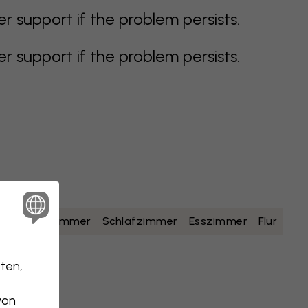
support if the problem persists.
support if the problem persists.
lb
Badezimmer
Schlafzimmer
Esszimmer
Flur
ten,
von