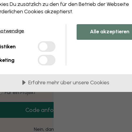
 this component. Please contact customer 
ies Du zusätzlich zu den für den Betrieb der Webseite
rderlichen Cookies akzeptierst.
notwendige
Alle akzeptieren
3 kostenlose Muster
istiken
Hol dir 3 Tapetenmuster gratis nach Hause.
keting
mail
Erfahre mehr über unsere Cookies
ustomer type
Für mich
Für ein Projekt
Code anfordern
Nein, danke