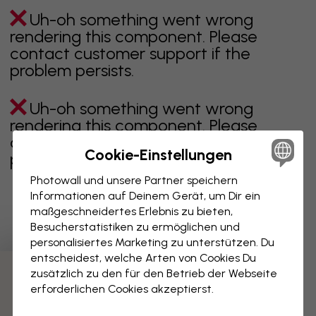
Uh-oh something went wrong
rendering this component. Please
contact customer support if the
problem persists.
Uh-oh something went wrong
rendering this component. Please
contact customer support if the
Cookie-Einstellungen
problem persists.
Photowall und unsere Partner speichern
Informationen auf Deinem Gerät, um Dir ein
maßgeschneidertes Erlebnis zu bieten,
Zeigt Seite 1 von 1 Seiten
Besucherstatistiken zu ermöglichen und
personalisiertes Marketing zu unterstützen. Du
entscheidest, welche Arten von Cookies Du
zusätzlich zu den für den Betrieb der Webseite
Weitere Kategorien entdecken
erforderlichen Cookies akzeptierst.
beige
schwarz
schwarz weiß
blau
braune