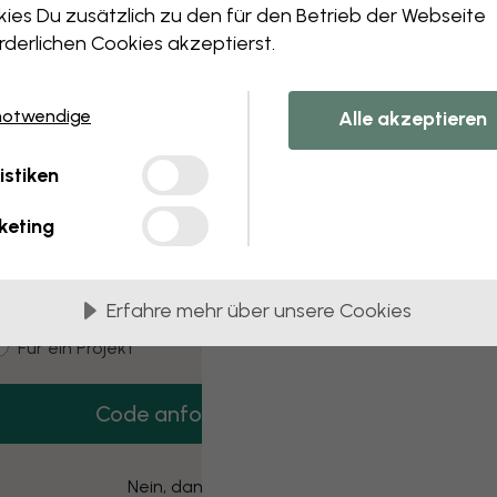
 this component. Please contact customer 
ies Du zusätzlich zu den für den Betrieb der Webseite
rderlichen Cookies akzeptierst.
notwendige
Alle akzeptieren
3 kostenlose Muster
istiken
Hol dir 3 Tapetenmuster gratis nach Hause.
keting
mail
Erfahre mehr über unsere Cookies
ustomer type
Für mich
Für ein Projekt
Code anfordern
Nein, danke