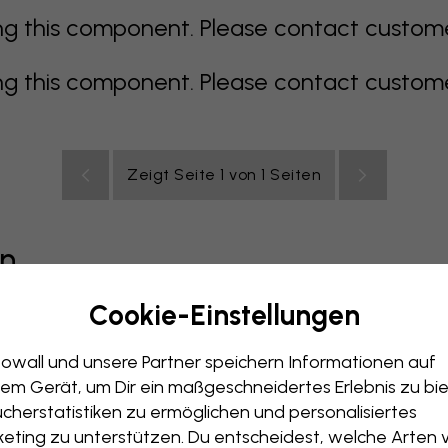
 this component. Please contact customer 
 this component. Please contact customer 
Zeigt Seite 1 von 1 Seiten
en
Cookie-Einstellungen
grau
bunt
orange
rosa
lila
rot
türkis
weiß
ge
owall und unsere Partner speichern Informationen auf
immer
Büro
Jugendzimmer
Dächer
em Gerät, um Dir ein maßgeschneidertes Erlebnis zu bie
cherstatistiken zu ermöglichen und personalisiertes
eting zu unterstützen. Du entscheidest, welche Arten 