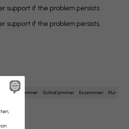
support if the problem persists.
support if the problem persists.
lb
Badezimmer
Schlafzimmer
Esszimmer
Flur
ten,
von