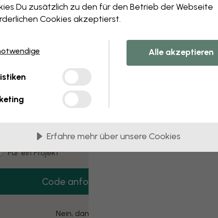
 this component. Please contact customer 
ies Du zusätzlich zu den für den Betrieb der Webseite
rderlichen Cookies akzeptierst.
notwendige
Alle akzeptieren
3 kostenlose Muster
istiken
Hol dir 3 Tapetenmuster gratis nach Hause.
keting
mail
Erfahre mehr über unsere Cookies
ustomer type
Für mich
Für ein Projekt
Code anfordern
Nein, danke