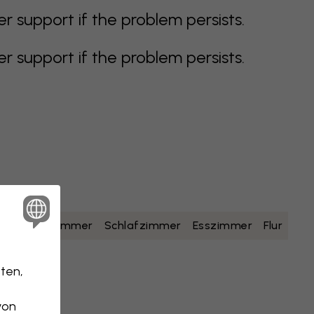
support if the problem persists.
support if the problem persists.
lb
Badezimmer
Schlafzimmer
Esszimmer
Flur
ten,
von