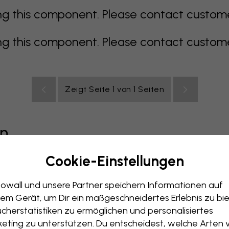
 this component. Please contact customer 
 this component. Please contact customer 
Zeigt Seite 1 von 1 Seiten
en
Cookie-Einstellungen
grau
bunt
orange
rosa
lila
rot
türkis
weiß
ge
owall und unsere Partner speichern Informationen auf
immer
Büro
Jugendzimmer
Dächer
em Gerät, um Dir ein maßgeschneidertes Erlebnis zu bie
cherstatistiken zu ermöglichen und personalisiertes
eting zu unterstützen. Du entscheidest, welche Arten 