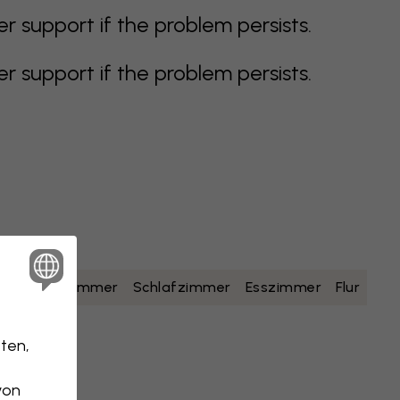
support if the problem persists.
support if the problem persists.
lb
Badezimmer
Schlafzimmer
Esszimmer
Flur
ten,
von