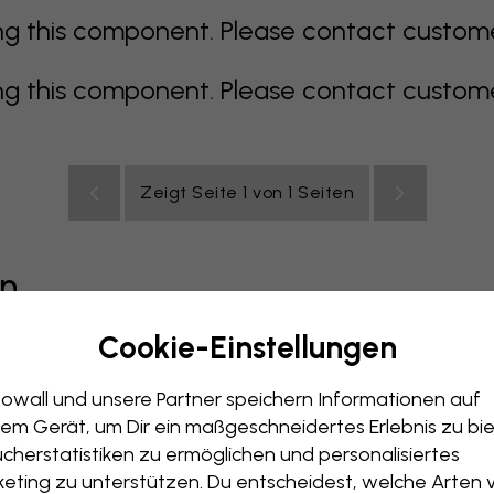
 this component. Please contact customer 
 this component. Please contact customer 
Zeigt Seite 1 von 1 Seiten
en
Cookie-Einstellungen
grau
bunt
orange
rosa
lila
rot
türkis
weiß
ge
owall und unsere Partner speichern Informationen auf
immer
Büro
Jugendzimmer
Dächer
em Gerät, um Dir ein maßgeschneidertes Erlebnis zu bie
cherstatistiken zu ermöglichen und personalisiertes
eting zu unterstützen. Du entscheidest, welche Arten 