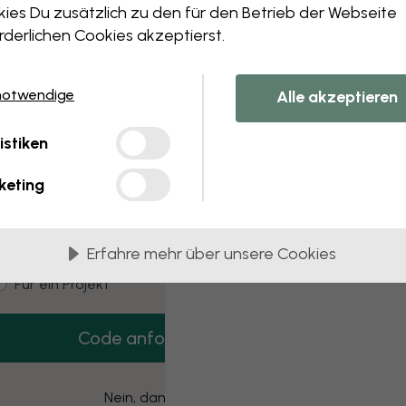
 this component. Please contact customer 
ies Du zusätzlich zu den für den Betrieb der Webseite
rderlichen Cookies akzeptierst.
notwendige
Alle akzeptieren
3 kostenlose Muster
istiken
Hol dir 3 Tapetenmuster gratis nach Hause.
keting
mail
Erfahre mehr über unsere Cookies
ustomer type
Für mich
Für ein Projekt
Code anfordern
Nein, danke