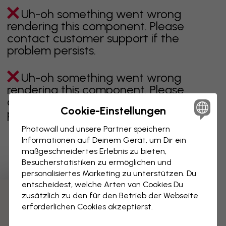
Uh-oh something went wrong
rendering this component. Please
contact customer support if the
problem persists.
Uh-oh something went wrong
rendering this component. Please
contact customer support if the
Cookie-Einstellungen
problem persists.
Photowall und unsere Partner speichern
Informationen auf Deinem Gerät, um Dir ein
maßgeschneidertes Erlebnis zu bieten,
Zeigt Seite 1 von 1 Seiten
Besucherstatistiken zu ermöglichen und
personalisiertes Marketing zu unterstützen. Du
entscheidest, welche Arten von Cookies Du
zusätzlich zu den für den Betrieb der Webseite
Weitere Kategorien entdecken
erforderlichen Cookies akzeptierst.
beige
schwarz
schwarz weiß
blau
braune