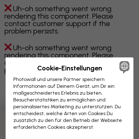
Uh-oh something went wrong
rendering this component. Please
contact customer support if the
problem persists.
Uh-oh something went wrong
rendering this component. Please
contact customer support if the
Cookie-Einstellungen
problem persists.
Photowall und unsere Partner speichern
Informationen auf Deinem Gerät, um Dir ein
maßgeschneidertes Erlebnis zu bieten,
Zeigt Seite 1 von 1 Seiten
Besucherstatistiken zu ermöglichen und
personalisiertes Marketing zu unterstützen. Du
entscheidest, welche Arten von Cookies Du
zusätzlich zu den für den Betrieb der Webseite
Weitere Kategorien entdecken
erforderlichen Cookies akzeptierst.
beige
schwarz
schwarz weiß
blau
braune