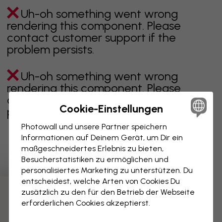
Uh-oh something went wrong
rendering this component. Please
contact customer support if the
problem persists.
Uh-oh something went wrong
rendering this component. Please
contact customer support if the
Cookie-Einstellungen
problem persists.
Photowall und unsere Partner speichern
Informationen auf Deinem Gerät, um Dir ein
maßgeschneidertes Erlebnis zu bieten,
Zeigt Seite 1 von 1 Seiten
Besucherstatistiken zu ermöglichen und
personalisiertes Marketing zu unterstützen. Du
entscheidest, welche Arten von Cookies Du
zusätzlich zu den für den Betrieb der Webseite
Weitere Kategorien entdecken
erforderlichen Cookies akzeptierst.
beige
schwarz
schwarz weiß
blau
braune