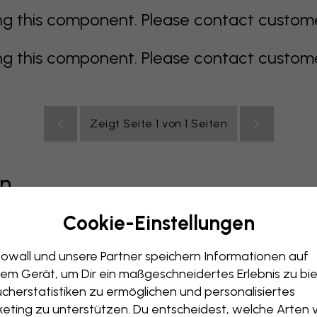
 this component. Please contact customer 
 this component. Please contact customer 
Zeigt Seite 1 von 1 Seiten
en
Cookie-Einstellungen
grau
bunt
orange
rosa
lila
rot
türkis
weiß
ge
owall und unsere Partner speichern Informationen auf
immer
Büro
Jugendzimmer
Dächer
em Gerät, um Dir ein maßgeschneidertes Erlebnis zu bie
cherstatistiken zu ermöglichen und personalisiertes
eting zu unterstützen. Du entscheidest, welche Arten 