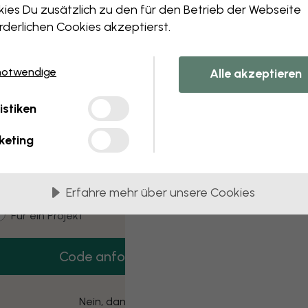
 this component. Please contact customer 
ies Du zusätzlich zu den für den Betrieb der Webseite
rderlichen Cookies akzeptierst.
notwendige
Alle akzeptieren
3 kostenlose Muster
istiken
Hol dir 3 Tapetenmuster gratis nach Hause.
keting
mail
Erfahre mehr über unsere Cookies
ustomer type
Für mich
Für ein Projekt
Code anfordern
Nein, danke