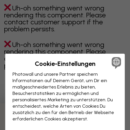
Uh-oh something went wrong
rendering this component. Please
contact customer support if the
problem persists.
Uh-oh something went wrong
rendering this component. Please
contact customer support if the
Cookie-Einstellungen
problem persists.
Photowall und unsere Partner speichern
Informationen auf Deinem Gerät, um Dir ein
maßgeschneidertes Erlebnis zu bieten,
Zeigt Seite 1 von 26 Seiten
Besucherstatistiken zu ermöglichen und
personalisiertes Marketing zu unterstützen. Du
entscheidest, welche Arten von Cookies Du
zusätzlich zu den für den Betrieb der Webseite
Weitere Kategorien entdecken
erforderlichen Cookies akzeptierst.
beige
schwarz
schwarz weiß
blau
braune