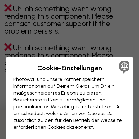
Uh-oh something went wrong
rendering this component. Please
contact customer support if the
problem persists.
Uh-oh something went wrong
rendering this component. Please
contact customer support if the
Cookie-Einstellungen
problem persists.
Photowall und unsere Partner speichern
Informationen auf Deinem Gerät, um Dir ein
maßgeschneidertes Erlebnis zu bieten,
Zeigt Seite 1 von 1 Seiten
Besucherstatistiken zu ermöglichen und
personalisiertes Marketing zu unterstützen. Du
entscheidest, welche Arten von Cookies Du
zusätzlich zu den für den Betrieb der Webseite
Weitere Kategorien entdecken
erforderlichen Cookies akzeptierst.
beige
schwarz
schwarz weiß
blau
braune