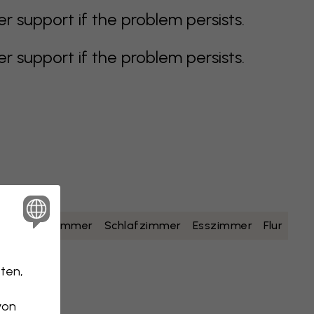
support if the problem persists.
support if the problem persists.
lb
Badezimmer
Schlafzimmer
Esszimmer
Flur
ten,
von