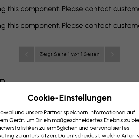
 this component. Please contact customer 
 this component. Please contact customer 
Zeigt Seite 1 von 1 Seiten
en
Cookie-Einstellungen
grau
bunt
orange
rosa
lila
rot
türkis
weiß
ge
owall und unsere Partner speichern Informationen auf
immer
Büro
Jugendzimmer
Dächer
em Gerät, um Dir ein maßgeschneidertes Erlebnis zu bie
cherstatistiken zu ermöglichen und personalisiertes
eting zu unterstützen. Du entscheidest, welche Arten 