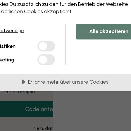
 this component. Please contact customer 
ies Du zusätzlich zu den für den Betrieb der Webseite
rderlichen Cookies akzeptierst.
notwendige
Alle akzeptieren
3 kostenlose Muster
istiken
Hol dir 3 Tapetenmuster gratis nach Hause.
keting
mail
Erfahre mehr über unsere Cookies
ustomer type
Für mich
Für ein Projekt
Code anfordern
Nein, danke