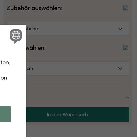
Zubehör auswählen:
Kein Zubehör
Größe wählen:
ten,
70x50 cm
von
Preis:
...
In den Warenkorb