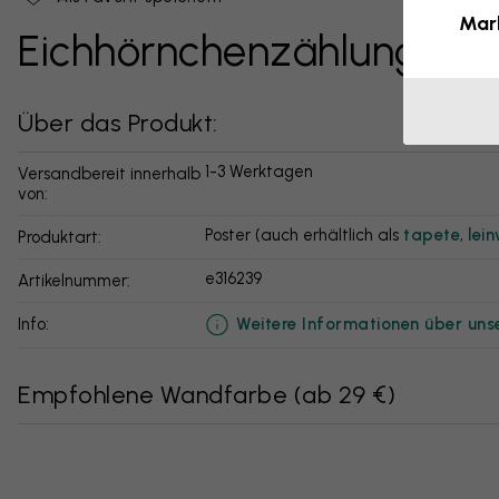
Mar
Eichhörnchenzählung
Über das Produkt:
1-3 Werktagen
Versandbereit innerhalb
von:
Poster (auch erhältlich als
tapete
,
lei
Produktart:
e316239
Artikelnummer:
Weitere Informationen über uns
info:
Empfohlene Wandfarbe
(
ab 29 €
)