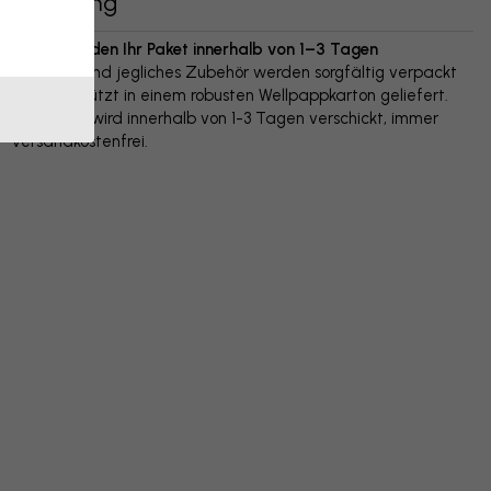
Lieferung
Wir versenden Ihr Paket innerhalb von 1–3 Tagen
Ihr Poster und jegliches Zubehör werden sorgfältig verpackt
und geschützt in einem robusten Wellpappkarton geliefert.
Das Paket wird innerhalb von 1-3 Tagen verschickt, immer
versandkostenfrei.