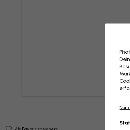
Phot
Dein
Besu
Mark
Cook
erfo
Nur 
Stat
Als Favorit speichern