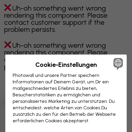
Uh-oh something went wrong
rendering this component. Please
contact customer support if the
problem persists.
Uh-oh something went wrong
rendering this component. Please
contact customer support if the
Cookie-Einstellungen
problem persists.
Photowall und unsere Partner speichern
Informationen auf Deinem Gerät, um Dir ein
maßgeschneidertes Erlebnis zu bieten,
Zeigt Seite 1 von 20 Seiten
Besucherstatistiken zu ermöglichen und
personalisiertes Marketing zu unterstützen. Du
entscheidest, welche Arten von Cookies Du
zusätzlich zu den für den Betrieb der Webseite
Weitere Kategorien entdecken
erforderlichen Cookies akzeptierst.
beige
schwarz
schwarz weiß
blau
braune