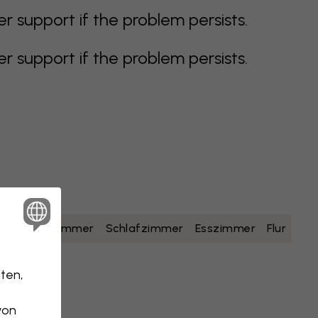
support if the problem persists.
support if the problem persists.
lb
Badezimmer
Schlafzimmer
Esszimmer
Flur
ten,
von