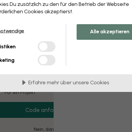
 this component. Please contact customer 
ies Du zusätzlich zu den für den Betrieb der Webseite
rderlichen Cookies akzeptierst.
notwendige
Alle akzeptieren
3 kostenlose Muster
istiken
Hol dir 3 Tapetenmuster gratis nach Hause.
keting
mail
Erfahre mehr über unsere Cookies
ustomer type
Für mich
Für ein Projekt
Code anfordern
Nein, danke