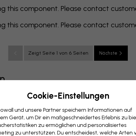
 this component. Please contact customer 
 this component. Please contact customer 
Zeigt Seite 1 von 6 Seiten
Nächste
en
Cookie-Einstellungen
grau
bunt
orange
rosa
lila
rot
türkis
weiß
ge
owall und unsere Partner speichern Informationen auf
immer
Büro
Jugendzimmer
Dächer
em Gerät, um Dir ein maßgeschneidertes Erlebnis zu bie
cherstatistiken zu ermöglichen und personalisiertes
eting zu unterstützen. Du entscheidest, welche Arten 