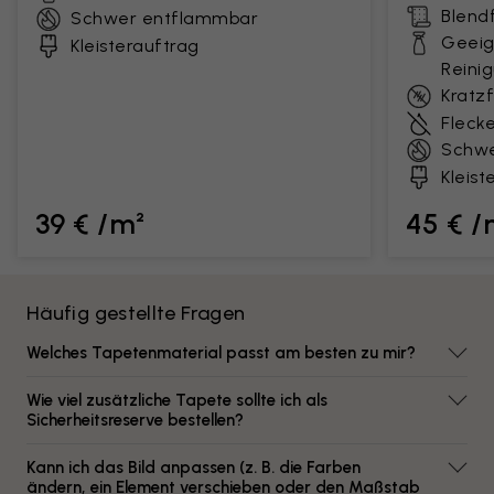
Blendf
Schwer entflammbar
Geeig
Kleisterauftrag
Reini
Kratz
Fleck
Schwe
Kleist
39 € /m²
45 € /
Häufig gestellte Fragen
Welches Tapetenmaterial passt am besten zu mir?
Wie viel zusätzliche Tapete sollte ich als
Sicherheitsreserve bestellen?
Kann ich das Bild anpassen (z. B. die Farben
ändern, ein Element verschieben oder den Maßstab