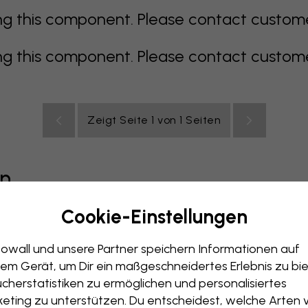
 this component. Please contact customer 
 this component. Please contact customer 
Zeigt Seite 1 von 1 Seiten
en
Cookie-Einstellungen
grau
bunt
orange
rosa
lila
rot
türkis
weiß
ge
owall und unsere Partner speichern Informationen auf
immer
Büro
Jugendzimmer
Dächer
em Gerät, um Dir ein maßgeschneidertes Erlebnis zu bie
cherstatistiken zu ermöglichen und personalisiertes
eting zu unterstützen. Du entscheidest, welche Arten 