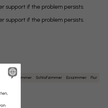
support if the problem persists.
support if the problem persists.
lb
Badezimmer
Schlafzimmer
Esszimmer
Flur
ten,
von