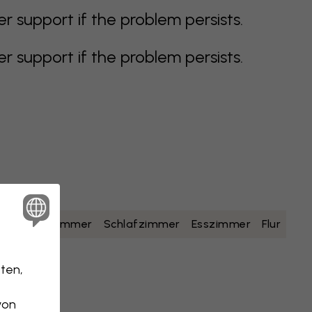
support if the problem persists.
support if the problem persists.
lb
Badezimmer
Schlafzimmer
Esszimmer
Flur
ten,
von