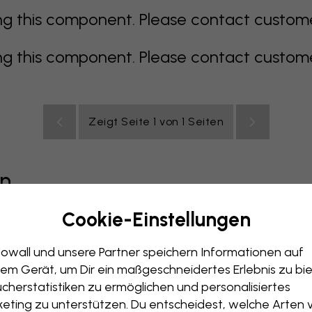
 this component. Please contact customer 
 this component. Please contact customer 
Zeigt Seite 1 von 1 Seiten
en
Cookie-Einstellungen
grau
bunt
orange
rosa
lila
rot
türkis
weiß
ge
owall und unsere Partner speichern Informationen auf
immer
Büro
Jugendzimmer
Dächer
em Gerät, um Dir ein maßgeschneidertes Erlebnis zu bie
cherstatistiken zu ermöglichen und personalisiertes
eting zu unterstützen. Du entscheidest, welche Arten 