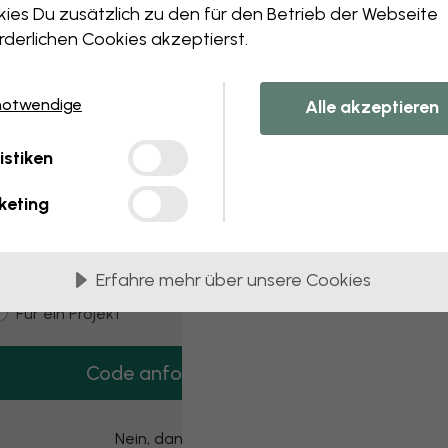
 this component. Please contact customer 
ies Du zusätzlich zu den für den Betrieb der Webseite
rderlichen Cookies akzeptierst.
notwendige
Alle akzeptieren
3 kostenlose Muster
istiken
Hol dir 3 Tapetenmuster gratis nach Hause.
keting
mail
Erfahre mehr über unsere Cookies
ustomer type
Für mich
Für ein Projekt
Code anfordern
Nein, danke