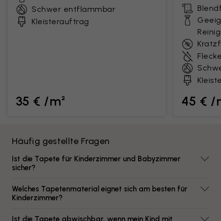
Blendf
Schwer entflammbar
Geeig
Kleisterauftrag
Reini
Kratz
Fleck
Schwe
Kleist
35 € /m²
45 € /
Häufig gestellte Fragen
Ist die Tapete für Kinderzimmer und Babyzimmer
sicher?
Welches Tapetenmaterial eignet sich am besten für
Kinderzimmer?
Ist die Tapete abwischbar, wenn mein Kind mit