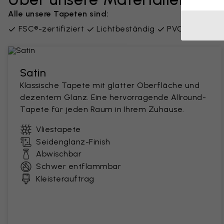
Alle unsere Tapeten sind:
FSC®-zertifiziert
Lichtbeständig
PVC-frei
Lie
Satin
Klassische Tapete mit glatter Oberfläche und
dezentem Glanz. Eine hervorragende Allround-
Tapete für jeden Raum in Ihrem Zuhause.
Vliestapete
Seidenglanz-Finish
Abwischbar
Schwer entflammbar
Kleisterauftrag