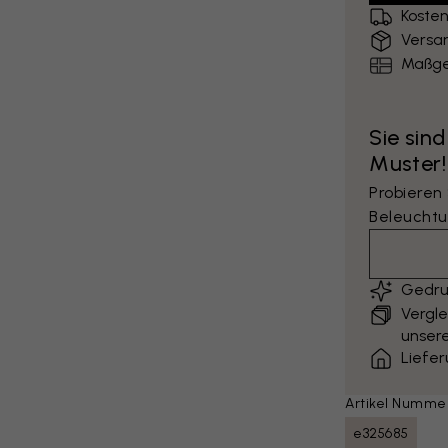
Kosten
Versa
Maßge
Sie sind
Muster!
Probieren
Beleuchtu
Gedru
Vergle
unsere
Liefe
Artikel Numme
e325685