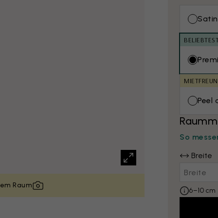
Satin
BELIEBTES
Prem
MIETFREUN
Peel 
Raumma
So messen
Breite
inem Raum
6–10 cm 