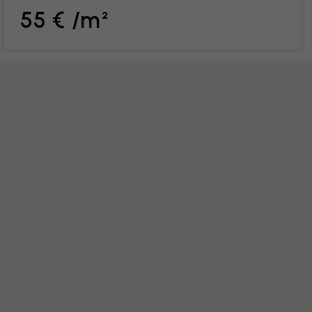
55 € /m²