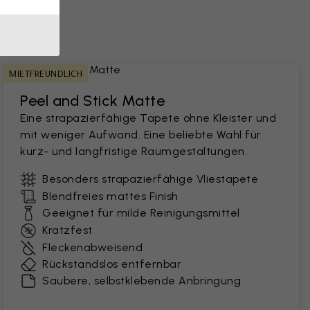
MIETFREUNDLICH
Peel and Stick Matte
Eine strapazierfähige Tapete ohne Kleister und
mit weniger Aufwand. Eine beliebte Wahl für
kurz- und langfristige Raumgestaltungen.
Besonders strapazierfähige Vliestapete
Blendfreies mattes Finish
Geeignet für milde Reinigungsmittel
Kratzfest
Fleckenabweisend
Rückstandslos entfernbar
Saubere, selbstklebende Anbringung