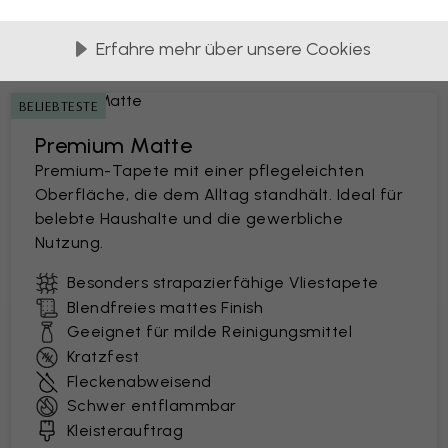
Erfahre mehr über unsere Cookies
ferung in 45 cm breiten Bahnen
BELIEBTESTE
Premium Matte
Premium-Tapete mit einer pflegeleichten
Oberfläche, die dem Alltag standhält. Ideal für
belebte Haushalte und die gewerbliche
Nutzung.
Besonders strapazierfähige Vliestapete
Blendfreies mattes Finish
Geeignet für milde Reinigungsmittel
Kratzfest
Fleckenabweisend
Schwer entflammbar
Kleisterauftrag