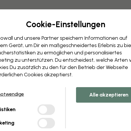
Cookie-Einstellungen
owall und unsere Partner speichern Informationen auf
em Gerät, um Dir ein maßgeschneidertes Erlebnis zu bie
cherstatistiken zu ermöglichen und personalisiertes
Bearbeiten Sie Ihre 
eting zu unterstützen. Du entscheidest, welche Arten 
Unser Designteam kann jedes 
ies Du zusätzlich zu den für den Betrieb der Webseite
Größe oder Farben änder
rderlichen Cookies akzeptierst.
Fügen Sie ein Objekt hinz
Personalisieren Sie ein Det
Erstellen Sie Ihre eigene
notwendige
Alle akzeptieren
Fordern Sie Ihre Änderunge
istiken
keting