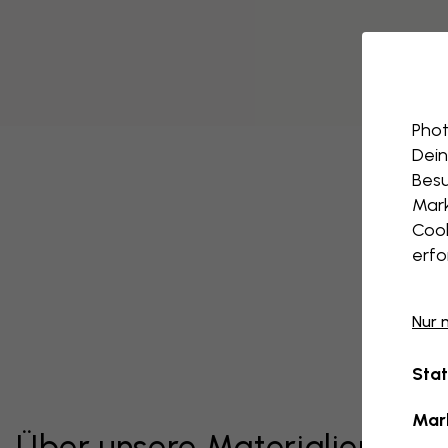
Phot
Dein
Besu
Mark
Cook
erfo
Nur 
Stat
Mar
Über unsere Materialien