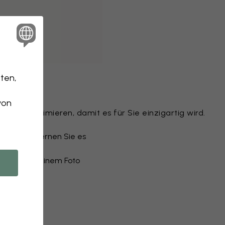
ten,
Tapete
von
Motiv optimieren, damit es für Sie einzigartig wird.
n
u oder entfernen Sie es
ail
 Tapete aus einem Foto
n an