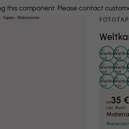
 this component. Please contact customer 
FOTOTAP
Weltka
35 
ab
inkl. MwSt.
Materia
Materiali