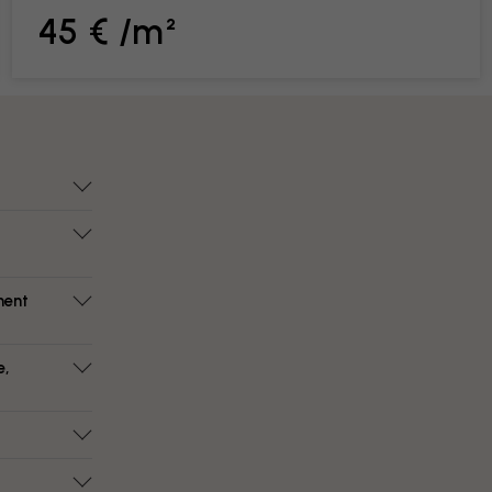
45 € /m²
ment
e,