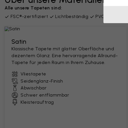
Alle unsere Tapeten sind:
FSC®-zertifiziert
Lichtbeständig
PVC-frei
Lie
Satin
Klassische Tapete mit glatter Oberfläche und
dezentem Glanz. Eine hervorragende Allround-
Tapete für jeden Raum in Ihrem Zuhause.
Vliestapete
Seidenglanz-Finish
Abwischbar
Schwer entflammbar
Kleisterauftrag