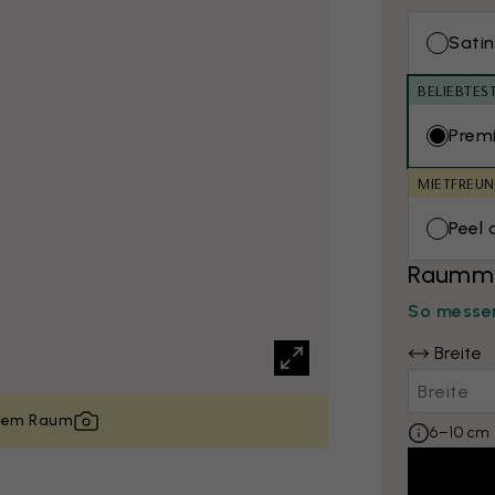
Satin
BELIEBTES
Prem
MIETFREUN
Peel 
Raumma
So messen
Breite
inem Raum
6–10 cm 