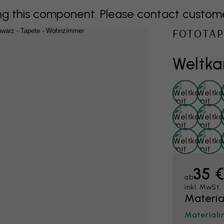
 this component. Please contact customer 
FOTOTAP
Weltka
35 
ab
inkl. MwSt.
Materia
Materiali