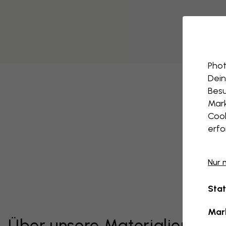
Phot
Dein
Besu
Mark
Cook
erfo
Nur 
Stat
Mar
Über unsere Materialien