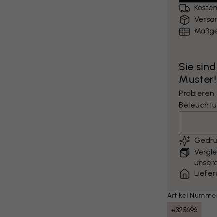
Kosten
Versa
Maßge
Sie sind
Muster!
Probieren
Beleuchtu
Gedru
Vergle
unsere
Liefe
Artikel Numme
e325696