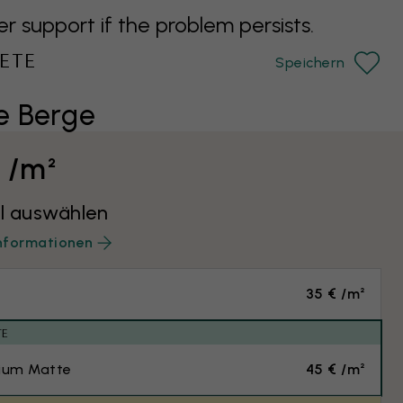
support if the problem persists.
ETE
Speichern
e Berge
€ /m²
l auswählen
nformationen
35 € /m²
TE
ium Matte
45 € /m²