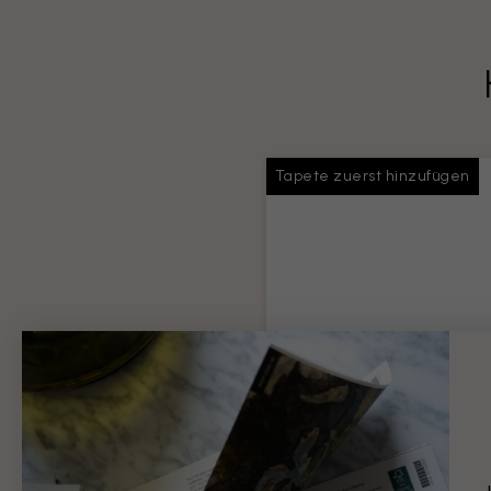
Tapete zuerst hinzufügen
Tapeten-Kleister
Ausreichend Klebstoff für Ihr
gesamte Bestellung
Produktinformationen