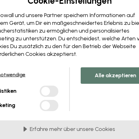
Cookie-Einstellungen
Bearbeiten Sie Ihre 
owall und unsere Partner speichern Informationen auf
Unser Designteam kann jedes 
em Gerät, um Dir ein maßgeschneidertes Erlebnis zu bie
Größe oder Farben änder
cherstatistiken zu ermöglichen und personalisiertes
Fügen Sie ein Objekt hinz
eting zu unterstützen. Du entscheidest, welche Arten 
Personalisieren Sie ein Det
ies Du zusätzlich zu den für den Betrieb der Webseite
Erstellen Sie Ihre eigene
rderlichen Cookies akzeptierst.
Fordern Sie Ihre Änderunge
notwendige
Alle akzeptieren
istiken
keting
ferung in 45 cm breiten Bahnen
BELIEBTESTE
Erfahre mehr über unsere Cookies
Premium Matte