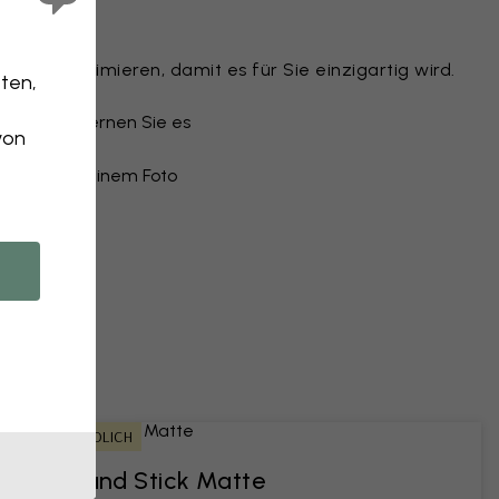
Tapete
Motiv optimieren, damit es für Sie einzigartig wird.
ten,
n
u oder entfernen Sie es
von
ail
 Tapete aus einem Foto
n an
MIETFREUNDLICH
Peel and Stick Matte