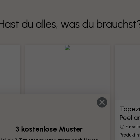
Hast du alles, was du brauchst
Tapezierwerkzeug
Tapez
Peel a
e
Alle Werkzeuge für die Montage von
Tapeten
3 kostenlose Muster
Für se
Produktinformationen
Produkti