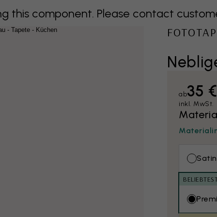
 this component. Please contact customer 
FOTOTAP
Neblig
35 
ab
inkl. MwSt.
Materia
Materiali
Satin
BELIEBTES
Prem