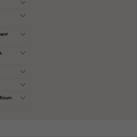
ment
e,
m Raum