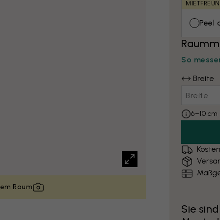
MIETFREUN
Peel 
Raumma
So messen
Breite
6–10 cm 
Kosten
Versa
Maßge
inem Raum
Sie sind