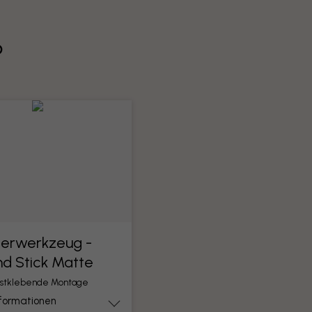
?
ierwerkzeug -
nd Stick Matte
lbstklebende Montage
nformationen