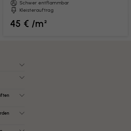
Schwer entflammbar
Kleisterauftrag
45 € /m²
iften
erden