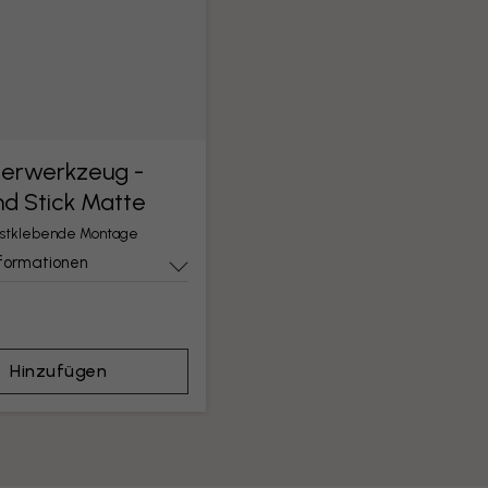
ierwerkzeug -
nd Stick Matte
lbstklebende Montage
nformationen
Hinzufügen