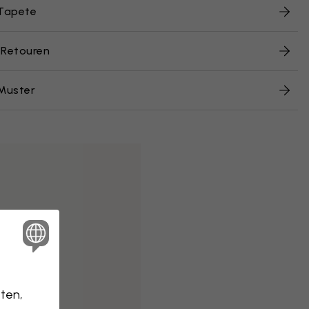
 Tapete
 Retouren
Muster
ten,