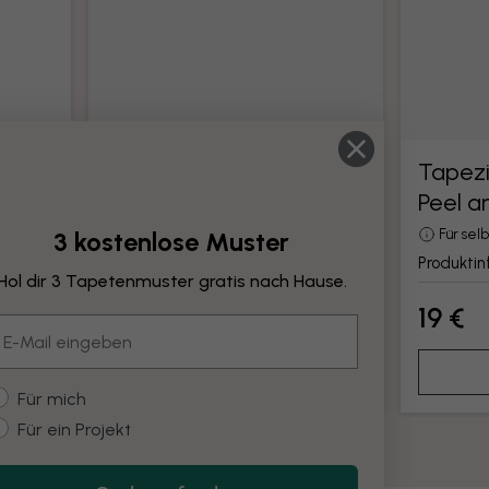
Tapezierwerkzeug
Tapez
Peel a
e
Alle Werkzeuge für die Montage von
Tapeten
3 kostenlose Muster
Für se
Produktinformationen
Produkti
Hol dir 3 Tapetenmuster gratis nach Hause.
19 €
19 €
mail
Hinzufügen
ustomer type
Für mich
Für ein Projekt