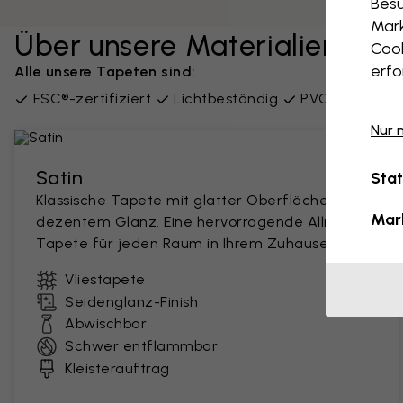
Besu
Mark
Über unsere Materialien
Cook
erfo
Alle unsere Tapeten sind:
FSC®-zertifiziert
Lichtbeständig
PVC-frei
Lie
Nur 
Satin
Stat
Klassische Tapete mit glatter Oberfläche und
Mar
dezentem Glanz. Eine hervorragende Allround-
Tapete für jeden Raum in Ihrem Zuhause.
Vliestapete
Seidenglanz-Finish
Abwischbar
Schwer entflammbar
Kleisterauftrag