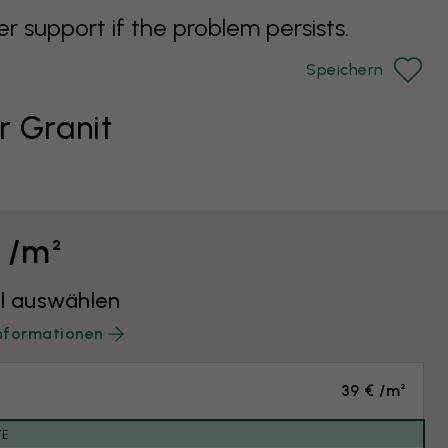
support if the problem persists.
Speichern
r Granit
€ /m²
l auswählen
nformationen
39 € /m²
TE