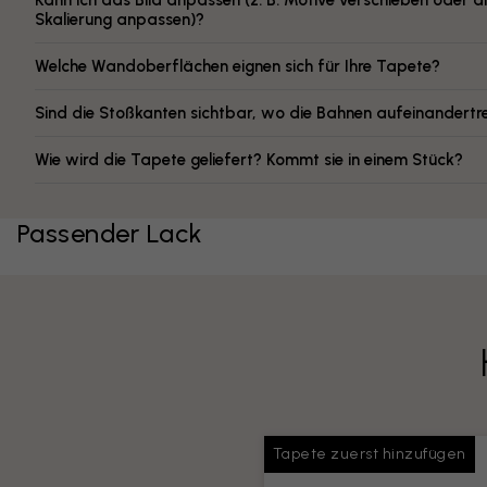
Kann ich das Bild anpassen (z. B. Motive verschieben oder d
Skalierung anpassen)?
Welche Wandoberflächen eignen sich für Ihre Tapete?
Sind die Stoßkanten sichtbar, wo die Bahnen aufeinandertr
Wie wird die Tapete geliefert? Kommt sie in einem Stück?
Passender Lack
Tapete zuerst hinzufügen