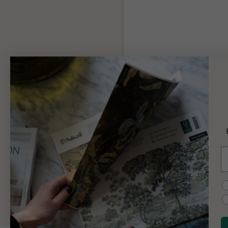
Tapeten-Kleister
Ausreichend Klebstoff für Ihr
gesamte Bestellung
Produktinformationen
9 €
E
Hinzufügen
C