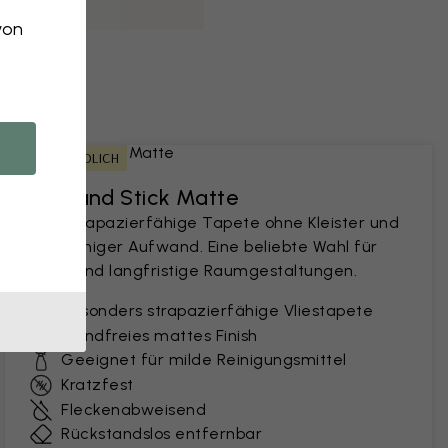
von
MIETFREUNDLICH
Peel and Stick Matte
Eine strapazierfähige Tapete ohne Kleister und
mit weniger Aufwand. Eine beliebte Wahl für
kurz- und langfristige Raumgestaltungen.
Besonders strapazierfähige Vliestapete
Blendfreies mattes Finish
Geeignet für milde Reinigungsmittel
Kratzfest
Fleckenabweisend
Rückstandslos entfernbar