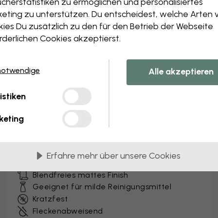
cherstatistiken zu ermöglichen und personalisiertes
eting zu unterstützen. Du entscheidest, welche Arten 
ies Du zusätzlich zu den für den Betrieb der Webseite
rderlichen Cookies akzeptierst.
ferung in 45 cm breiten Bahnen
notwendige
Alle akzeptieren
BELIEBTESTE
Premium Matte
istiken
Premium-Tapete mit einer pflegeleichten
keting
Oberfläche, die dem Alltag standhält. Ideal für
belebte Haushalte und die gewerbliche
Nutzung.
Erfahre mehr über unsere Cookies
Besonders strapazierfähige Vliestapete
Blendfreies mattes Finish
Geeignet für milde Reinigungsmittel
Kratzfest
Fleckenabweisend