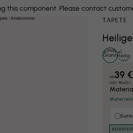
 this component. Please contact customer 
TAPETE
Heilige
39 
ab
inkl. MwSt.
Materia
Materiali
Satin
BELIEBTES