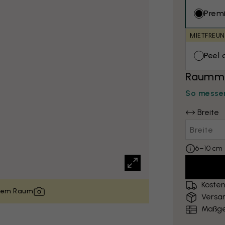
Prem
MIETFREUN
Peel 
Raumma
So messen
Breite
6–10 cm 
Kosten
inem Raum
Versa
Maßge